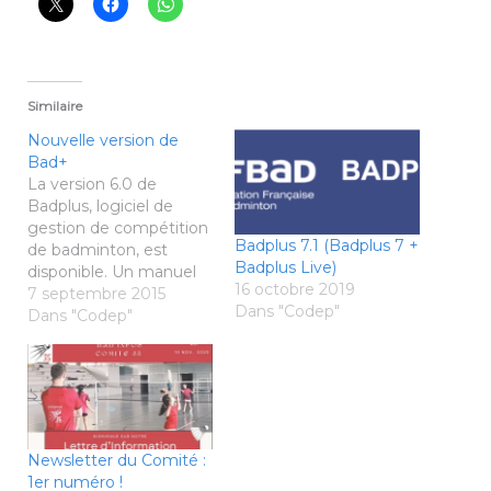
Similaire
Nouvelle version de
Bad+
La version 6.0 de
Badplus, logiciel de
gestion de compétition
Badplus 7.1 (Badplus 7 +
de badminton, est
Badplus Live)
disponible. Un manuel
16 octobre 2019
d’utilisation présentant
7 septembre 2015
Dans "Codep"
les principales
Dans "Codep"
évolutions est
disponible avec cette
version, en voici un petit
résumé : - Adaptation
au nouveau
classement, - Saisie du
Newsletter du Comité :
n° d’autorisation, -
1er numéro !
Possibilité de