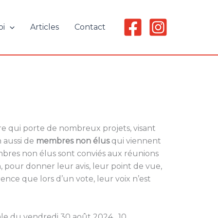
oi
Articles
Contact
e qui porte de nombreux projets, visant
n aussi de
membres non élus
qui viennent
mbres non élus sont conviés aux réunions
, pour donner leur avis, leur point de vue,
érence que lors d’un vote, leur voix n’est
ale du vendredi 30 août 2024, 10