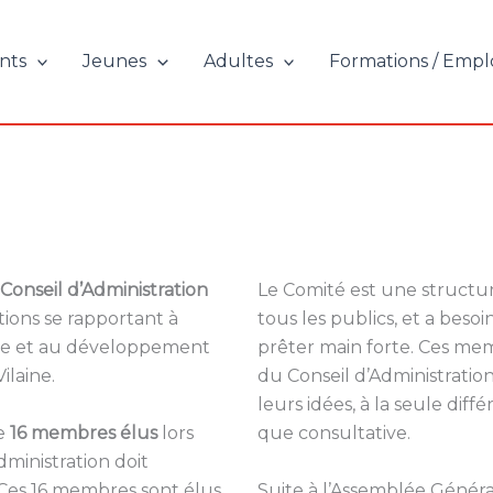
nts
Jeunes
Adultes
Formations / Empl
Conseil d’Administration
Le Comité est une structur
tions se rapportant à
tous les publics, et a besoi
rôle et au développement
prêter main forte. Ces me
ilaine.
du Conseil d’Administration
leurs idées, à la seule diff
de
16 membres élus
lors
que consultative.
ministration doit
Ces 16 membres sont élus
Suite à l’Assemblée Génér