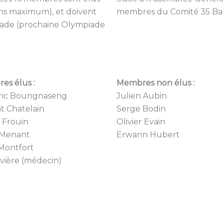
ns maximum), et doivent
membres du Comité 35 Bad
piade (prochaine Olympiade
es élus :
Membres non élus :
ric Boungnaseng
Julien Aubin
t Chatelain
Serge Bodin
r Frouin
Olivier Evain
 Menant
Erwann Hubert
Montfort
ivière (médecin)