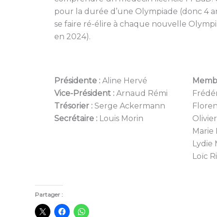
pour la durée d’une Olympiade (donc 4 a
se faire ré-élire à chaque nouvelle Olym
en 2024).
Présidente :
Aline Hervé
Membr
Vice-Président :
Arnaud Rémi
Frédé
Trésorier :
Serge Ackermann
Floren
Secrétaire :
Louis Morin
Olivie
Marie
Lydie 
Loïc R
Partager :