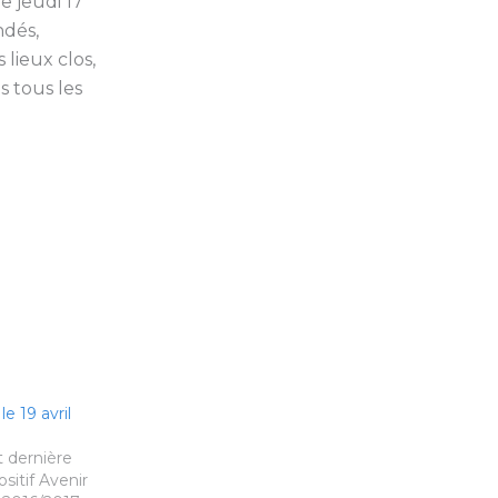
e jeudi 17
ndés,
 lieux clos,
s tous les
e 19 avril
 dernière
sitif Avenir