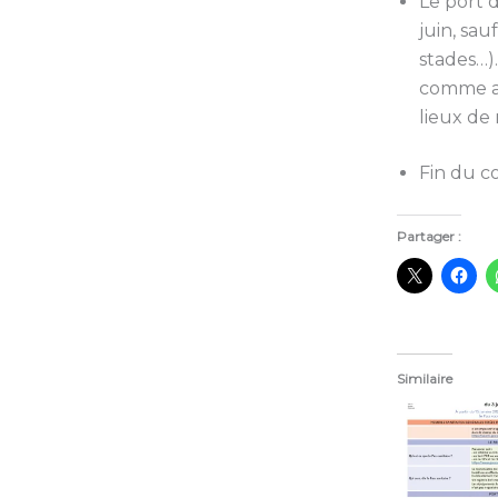
Le port d
juin, sa
stades…).
comme au
lieux de
Fin du c
Partager :
Similaire