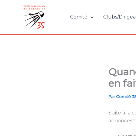
Aller
au
Comité
Clubs/Dirigea
contenu
Quand
en fai
Par
Comité 3
Suite à la
annonces tr