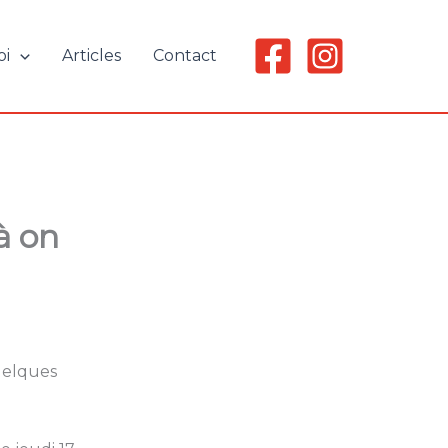
oi
Articles
Contact
à on
uelques