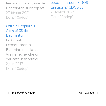
bouger le sport- CROS
Fédération Française de
Bretagne/ CDOS 35
Badminton sur l'impact
21 février 2023
de la crise sanitaire.
27 février 2021
Dans "Codep"
Cette démarche
Dans "Codep"
fédérale a pour but de
Offre d'Emploi au
récolter des éléments
Comité 35 de
factuels sur l’état de
Badminton
santé de nos
Le Comité
associations. Ces
Départemental de
informations auront
Badminton d’Ille-et-
pour but de définir et
Vilaine recherche un
d’orienter…
éducateur sportif ou
une éducatrice sportive
2 juin 2017
badminton pour des
Dans "Codep"
interventions
d’entraînements dans
les clubs du 35 à
compter du 15
septembre 2017.
PRÉCÉDENT
SUIVANT
Missions principales :
Préparation et