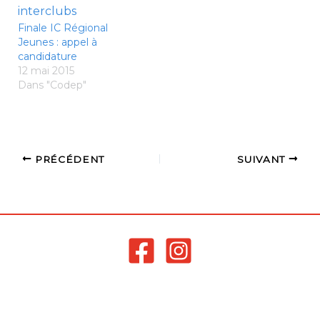
et benjamins et le Club
d'Auray-56 accueille les
Finale IC Régional
catégories minimes et
Jeunes : appel à
cadets. Retrouvez les
candidature
sélections et les
12 mai 2015
convocations sur notre
Dans "Codep"
page dédiée ICI
PRÉCÉDENT
SUIVANT