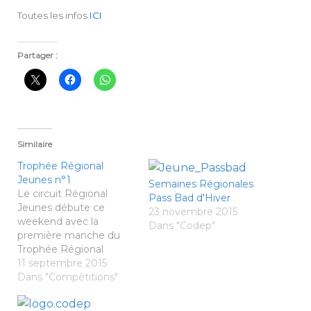
Toutes les infos
ICI
Partager :
Similaire
Trophée Régional
Jeunes n°1
Semaines Régionales
Le circuit Régional
Pass Bad d'Hiver
Jeunes débute ce
23 novembre 2015
weekend avec la
Dans "Codep"
première manche du
Trophée Régional
Jeunes en Simples. Le
11 septembre 2015
club de Bain de
Dans "Compétitions"
Bretagne-35 accueille
les catégories poussins