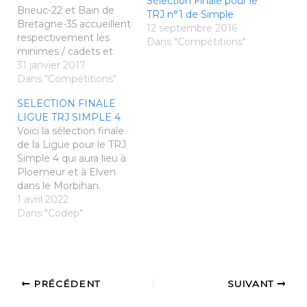
Sélection Finale pour le
Brieuc-22 et Bain de
TRJ n°1 de Simple
Bretagne-35 accueillent
12 septembre 2016
respectivement les
Dans "Compétitions"
minimes / cadets et
poussins / benjamins
31 janvier 2017
dimanche 5 février
Dans "Compétitions"
prochain. Les sélections
SELECTION FINALE
finales sont sorties : voir
LIGUE TRJ SIMPLE 4
ICI
Voici la sélection finale
de la Ligue pour le TRJ
Simple 4 qui aura lieu à
Ploemeur et à Elven
dans le Morbihan.
Attention les versions
1 avril 2022
peuvent encore
Dans "Codep"
changer, nous
essaierons de mettre à
jour le plus rapidement
possible cette sélection.
42 jeunes brétilliens
PRÉCÉDENT
SUIVANT
iront affrontés les