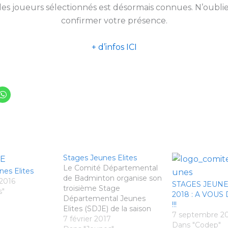
 des joueurs sélectionnés est désormais connues. N’oubli
confirmer votre présence.
+ d’infos ICI
Stages Jeunes Elites
Le Comité Départemental
nes Elites
de Badminton organise son
2016
STAGES JEUNE
troisième Stage
s"
2018 : A VOUS
Départemental Jeunes
!!!
Elites (SDJE) de la saison
7 septembre 2
2016/2017, ouvert aux
7 février 2017
Dans "Codep"