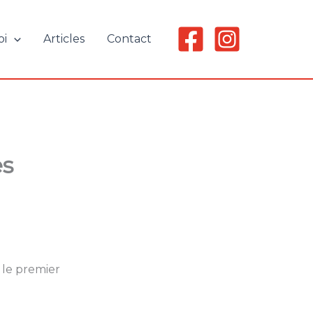
oi
Articles
Contact
es
 le premier