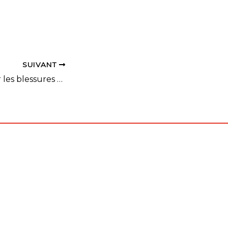
SUIVANT
"Comment éviter les blessures au badminton"