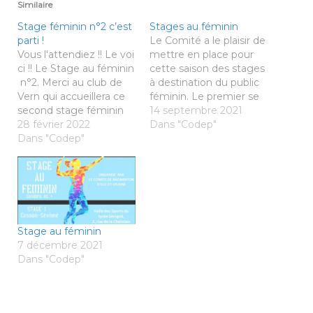
Similaire
Stage féminin n°2 c’est
Stages au féminin
parti !
Le Comité a le plaisir de
Vous l'attendiez !! Le voi
mettre en place pour
ci !! Le Stage au féminin
cette saison des stages
n°2. Merci au club de
à destination du public
Vern qui accueillera ce
féminin. Le premier se
second stage féminin
déroulera à Cesson-
14 septembre 2021
Il se déroulera le samedi
28 février 2022
Sévigné le samedi 8
Dans "Codep"
19 mars de 9h30 à 16h3
Dans "Codep"
janvier. 2 dates
0. Inscription:
supplémentaires vous
contact@badminton35.f
sont proposées: les
r Toutes les infos ICI
samedis 19 mars et 7
mai 2022. Si votre club
est intéressé pour
accueillir…
Stage au féminin
7 décembre 2021
Dans "Codep"