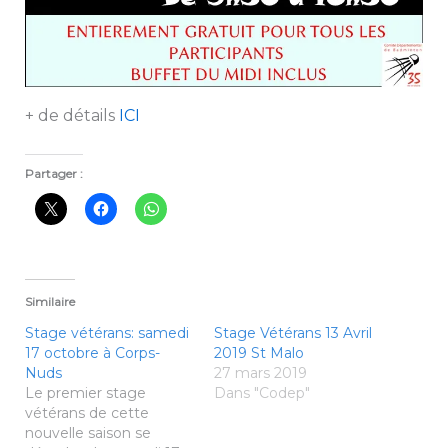
+ de détails
ICI
Partager :
Similaire
Stage vétérans: samedi
Stage Vétérans 13 Avril
17 octobre à Corps-
2019 St Malo
Nuds
27 mars 2019
Le premier stage
Dans "Codep"
vétérans de cette
nouvelle saison se