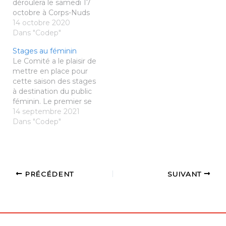
déroulera le samedi 17
octobre à Corps-Nuds
de 9h30 à 16h30.
14 octobre 2020
N'hésitez pas à vous
Dans "Codep"
inscrire auprès de Naël:
Stages au féminin
nael35.desmons@gmail.
Le Comité a le plaisir de
com ou bien auprès du
mettre en place pour
Comité:
cette saison des stages
contact@badminton35.f
à destination du public
r. Fiche d'inscription
féminin. Le premier se
déroulera à Cesson-
14 septembre 2021
Sévigné le samedi 8
Dans "Codep"
janvier. 2 dates
supplémentaires vous
sont proposées: les
samedis 19 mars et 7
mai 2022. Si votre club
PRÉCÉDENT
SUIVANT
est intéressé pour
accueillir…