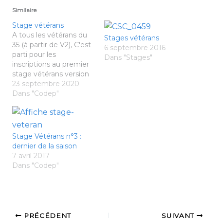
Similaire
Stage vétérans
A tous les vétérans du
Stages vétérans
35 (à partir de V2), C'est
6 septembre 2016
parti pour les
Dans "Stages"
inscriptions au premier
stage vétérans version
2020-2021!
23 septembre 2020
Adultes>Stages
Dans "Codep"
adultes>Stages
vétérans. Il se déroulera
le samedi 17 octobre
(lieu à définir: n'hésitez
Stage Vétérans n°3 :
pas à contacter le
dernier de la saison
Comité si vous êtes
7 avril 2017
intéressés pour le
Dans "Codep"
recevoir).
PRÉCÉDENT
SUIVANT