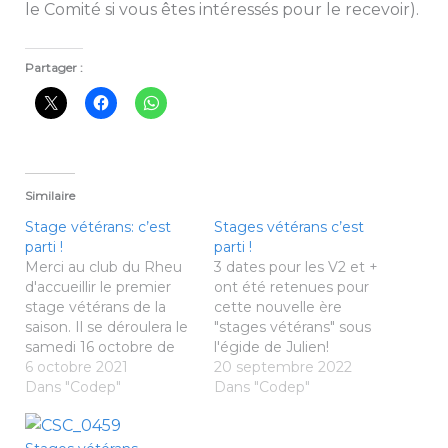
le Comité si vous êtes intéressés pour le recevoir).
Partager :
Similaire
Stage vétérans: c’est
Stages vétérans c’est
parti !
parti !
Merci au club du Rheu
3 dates pour les V2 et +
d'accueillir le premier
ont été retenues pour
stage vétérans de la
cette nouvelle ère
saison. Il se déroulera le
"stages vétérans" sous
samedi 16 octobre de
l'égide de Julien!
9h30 à 16h30 Affiche
6 octobre 2021
Retrouvez toutes les
20 septembre 2022
stage vétérans n°1 Le
Dans "Codep"
infos ICI
Dans "Codep"
Rheu 16_10_2021
CODEP 35
BadmintonTélécharger