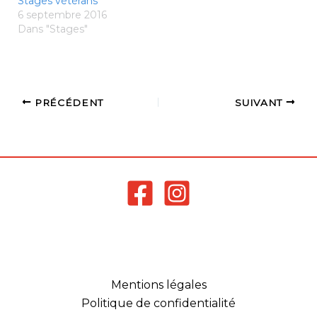
Stages vétérans
Plus de détails ICI
6 septembre 2016
Dans "Stages"
PRÉCÉDENT
SUIVANT
Mentions légales
Politique de confidentialité