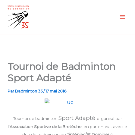
Aller
au
contenu
Tournoi de Badminton
Sport Adapté
Par
Badminton 35
/
17 mai 2016
Sport Adapté
Tournoi de badminton
organisé par
l’
Association Sportive de la Bretèche
, en partenariat avec le
club de badminton de
Tinténiac/St Domineuc.