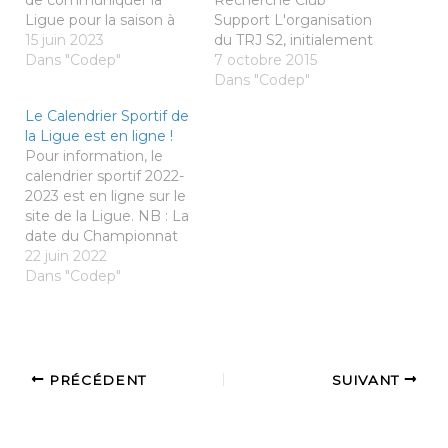
de communiquer la
Recherche Club
Ligue pour la saison à
Support L'organisation
venir: Échéances à
15 juin 2023
du TRJ S2, initialement
respecter pour les
Dans "Codep"
attribué au Comité 22,
7 octobre 2015
demandes de tournoi.
n'a pas trouvé de club
Dans "Codep"
La diffusion du
support dans les Côtes
Le Calendrier Sportif de
calendrier sportif et du
d'Armor. De ce fait, la
la Ligue est en ligne !
règlement de la
Ligue est en recherche
Pour information, le
Commission Ligue
d'un club support pour
calendrier sportif 2022-
Tournois marque le
la compétition Minimes
2023 est en ligne sur le
début du traitement
/ Cadets. Nombre de
site de la Ligue. NB : La
des demandes
terrains…
date du Championnat
d'autorisation de
de Bretagne Jeunes
22 juin 2022
tournois sur Poona pour
2023 n'est pas encore
Dans "Codep"
la…
définitive, une réserve
est émise en raison d'un
Top Elite qui sera peut
être planifié début mars
(attente d'information
PRÉCÉDENT
SUIVANT
officielle de la…