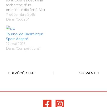
sont tous les deux à la
recherche d'un
entraîneur diplômé. Voir
les offres
7 décembre 2015
Dans "Codep"
Tournoi de Badminton
Sport Adapté
17 mai 2016
Dans "Compétitions"
PRÉCÉDENT
SUIVANT