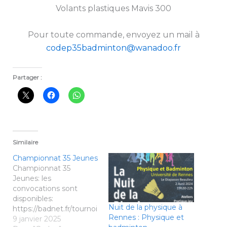
Volants plastiques Mavis 300
Pour toute commande, envoyez un mail à
codep35badminton@wanadoo.fr
Partager :
Similaire
Championnat 35 Jeunes
Championnat 35
Jeunes: les
convocations sont
disponibles:
Nuit de la physique à
https://badnet.fr/tournoi
Rennes : Physique et
/public?eventid=27796
9 janvier 2025