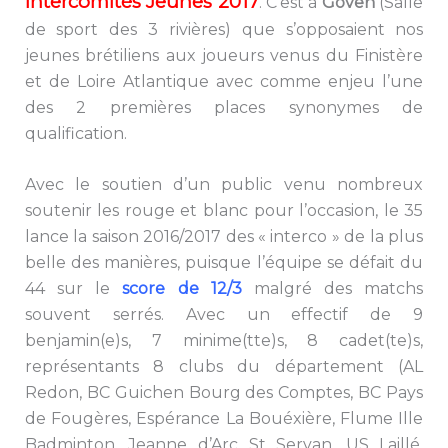
Intercomités Jeunes 2017
. C’est à
Goven
(Salle
de sport des 3 rivières) que s’opposaient nos
jeunes brétiliens aux joueurs venus du Finistère
et de Loire Atlantique avec comme enjeu l’une
des 2 premières places synonymes de
qualification.
Avec le soutien d’un public venu nombreux
soutenir les rouge et blanc pour l’occasion, le 35
lance la saison 2016/2017 des « interco » de la plus
belle des manières, puisque l’équipe se défait du
44 sur le
score de 12/3
malgré des matchs
souvent serrés. Avec un effectif de 9
benjamin(e)s, 7 minime(tte)s, 8 cadet(te)s,
représentants 8 clubs du département (AL
Redon, BC Guichen Bourg des Comptes, BC Pays
de Fougères, Espérance La Bouéxière, Flume Ille
Badminton, Jeanne d’Arc St Servan, US Laillé,