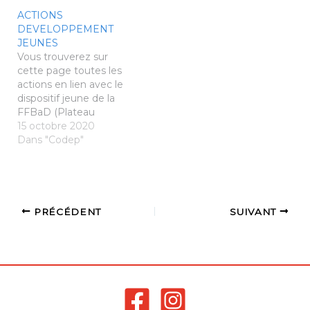
ACTIONS
DEVELOPPEMENT
JEUNES
Vous trouverez sur
cette page toutes les
actions en lien avec le
dispositif jeune de la
FFBaD (Plateau
Technique Minibad,
15 octobre 2020
Journée du Pt'i Badiste,
Dans "Codep"
Dispositif Avenir
Départemental,
Pass'Bad Plateau
Technique Minibad
Poussins et Benjamins
PRÉCÉDENT
SUIVANT
1ère année Samedi 17
Octobre 2020 à Vern
sur Seiche de 9h30 à
12h30 Plateau-Minibad-
n°1-VernTélécharger
Dispositif…