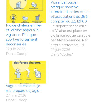
Vigilance rouge:
pratique sportive
interdite dans les clubs
et associations du 35 à
compter du 22, 12h00
Pic de chaleur en Ille-
Le département d'Ille-
et-Vilaine: appel à la
et-Vilaine est placé en
vigilance. Pratique
vigilance rouge canicule
sportive fortement
par Météo-France. Par
déconseillée
arrêté préfectoral (ci-
17 juin 2022
joint), l’organisation de
22 juin 2026
Dans "Codep"
manifestations
Dans "Codep"
sportives et la pratique
de toute activité
sportive dans les clubs
et associations sont
interdites en Ille-et-
Vilaine à compter du
Vague de chaleur : je
lundi 22 juin 2026,
me prépare et j’agis !
12h00, et ce jusqu’à la
27 mai 2026
levée de la vigilance
Dans "Codep"
rouge canicule par…