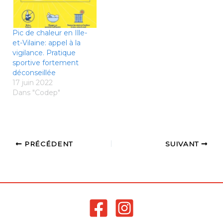
durée, son intensité, sa
précocité ou son
étendue géographique.
Pic de chaleur en Ille-
Il se caractérise par des
et-Vilaine: appel à la
températures diurnes…
vigilance. Pratique
sportive fortement
déconseillée
17 juin 2022
Dans "Codep"
PRÉCÉDENT
SUIVANT