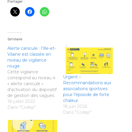
Partager :
Similaire
Alerte canicule : l’Ille-et-
Vilaine est classée en
niveau de vigilance
rouge
Cette vigilance
Urgent –
correspond au niveau 4
Recommandations aux
« alerte canicule »
associations sportives
d'activation du dispositif
pour l’épisode de forte
de gestion des vagues
chaleur
de chaleurs. Le niveau
18 juillet 2022
18 juin 2026
rouge est déclenché en
Dans "Codep"
Dans "Codep"
cas d'épisode de
canicule dite
« extrême »,
exceptionnelle par sa