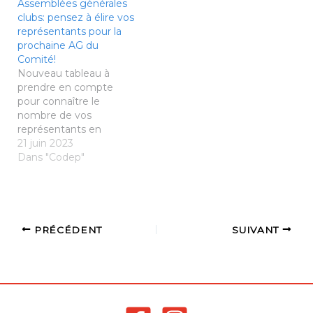
Assemblées générales
stages jeunes et
clubs: pensez à élire vos
adultes) - Mise en place
représentants pour la
de nouveaux interclubs:
prochaine AG du
féminin et
Comité!
promotionnel. Le
Nouveau tableau à
promotionnel
prendre en compte
s'orientera vers les
pour connaître le
adultes loisirs +…
nombre de vos
représentants en
fonction du nombre de
21 juin 2023
vos licenciés en fin de
Dans "Codep"
saison. Merci de
compléter le fichier et
de le transmettre au
Comité:
contact@badminton35.f
PRÉCÉDENT
SUIVANT
r