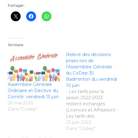
Partager :
Similaire
Relevé des décisions
prises lors de
l’Assemblée Générale
du CoDep 35
Badminton du vendredi
Assemblée Générale
10 juin
Ordinaire et Elective du
- Les tarifs pour la
Comité: vendredi 13 juin
saison 2022-2023
26 mai 2025
restent inchangés
Dans "Codep"
(Licences et Affiliation) -
Les tarifs des
prestations du Comité
23 juin 2022
reviennent à la normale
Dans "Codep"
(fin de la gratuité des