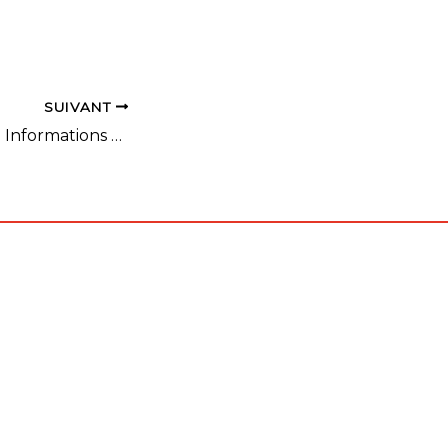
l'équipe ne
ir sans
équipe est
oit le plus
la
SUIVANT
Pass Sport 2024 : Informations complémentaires