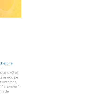
echerche
 +
use-s V2 et
 une équipe
 vétérans.
zé" cherche 1
fin de
équipe. 2
3