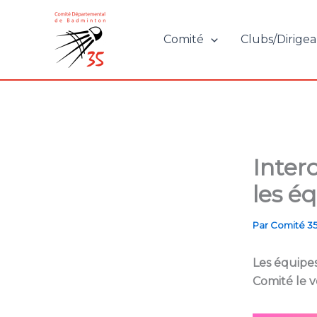
Aller
au
Comité
Clubs/Dirigea
contenu
Interc
les é
Par
Comité 3
Les équipe
Comité le v