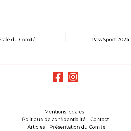
d'exclamation fait partie du
compétition et 
nom de l'équipe... je sais
peut se mainten
que j'ai tendance à en
recrutement. L'
mettre un peu partout
engagée en V1 s
mais là…
haut niveau de 
compétition.…
Assemblée générale du Comité reportée au vendredi 30 août 2024
Mentions légales
Politique de confidentialité
Contact
Articles
Présentation du Comité