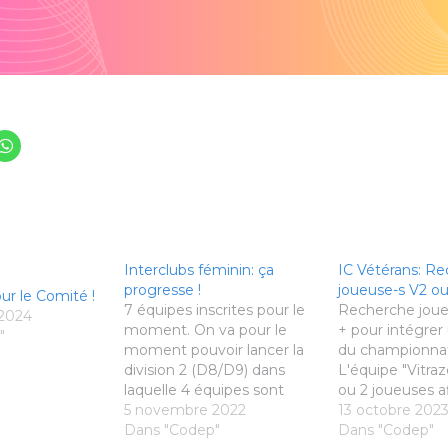
Interclubs féminin: ça
IC Vétérans: R
progresse !
joueuse-s V2 ou
ur le Comité !
7 équipes inscrites pour le
Recherche joue
2024
moment. On va pour le
+ pour intégrer
"
moment pouvoir lancer la
du championnat
division 2 (D8/D9) dans
L'équipe "Vitra
laquelle 4 équipes sont
ou 2 joueuses a
inscrites: - "Vers l'infini et
5 novembre 2022
compléter son 
13 octobre 202
l'au-delà!" (le point
Dans "Codep"
filles arrêtent la
Dans "Codep"