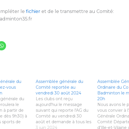
ompléter le
fichier
et de le transmettre au Comité:
adminton35.fr
énérale du
Assemblée générale du
Assemblée Gén
dez-vous
Comité reportée au
Ordinaire du C
in
vendredi 30 août 2024
Badminton le ma
 générale du
Les clubs ont reçu
20h
roulera le
aujourd'hui le message
Nous avons le pl
n à partir de
suivant qui reporte l'AG du
vous convier à 
re dès 9h30) à
Comité au vendredi 30
Générale Ordina
s sports de
août et demande à tous les
Comité Départ
clubs
clubs de nous donner d'ici
3 juin 2024
d'Ille-et-Vilaine