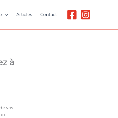
oi
Articles
Contact
ez à
de vos
on.