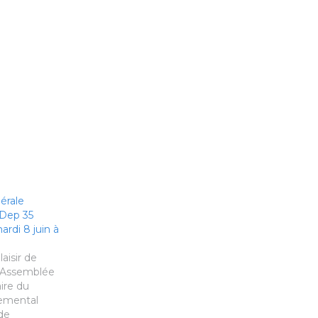
érale
oDep 35
rdi 8 juin à
aisir de
l'Assemblée
ire du
emental
 de