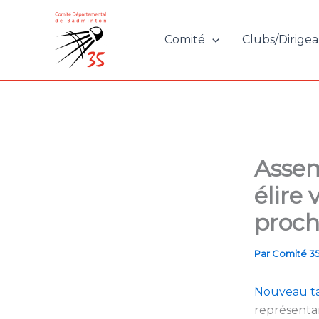
Aller
au
Comité
Clubs/Dirigea
contenu
Assem
élire
proch
Par
Comité 3
Nouveau ta
représentan