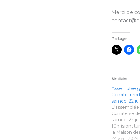
Merci de c
contact@b
Partager :
Similaire
Assemblée g
Comité: ren
samedi 22 ju
L'assemblée
Comité se dé
samedi 22 jui
10h (signatu
la Maison de
Rennes. Les 
24 avril 2024