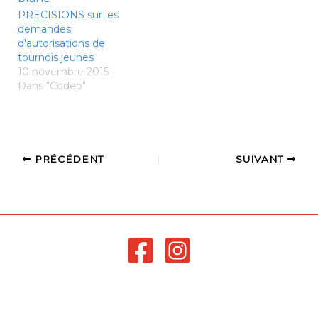
être planifié début mars
Un rappel est
PRECISIONS sur les
(attente d'information
également envoyé à
demandes
officielle de la…
l'ensemble des clubs
d'autorisations de
entrant dans les critères
tournois jeunes
et n'ayant pas déposé
10 novembre 2015
de demande.…
Dans "Codep"
PRÉCÉDENT
SUIVANT