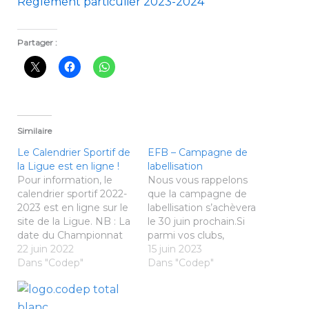
Règlement particulier 2023-2024
Partager :
Similaire
Le Calendrier Sportif de
EFB – Campagne de
la Ligue est en ligne !
labellisation
Pour information, le
Nous vous rappelons
calendrier sportif 2022-
que la campagne de
2023 est en ligne sur le
labellisation s’achèvera
site de la Ligue. NB : La
le 30 juin prochain.Si
date du Championnat
parmi vos clubs,
de Bretagne Jeunes
22 juin 2022
certains n'ont pas
15 juin 2023
2023 n'est pas encore
Dans "Codep"
encore entamé la
Dans "Codep"
définitive, une réserve
démarche, merci de
est émise en raison d'un
leur rappeler de
Top Elite qui sera peut
l'effectuer sans tarder.