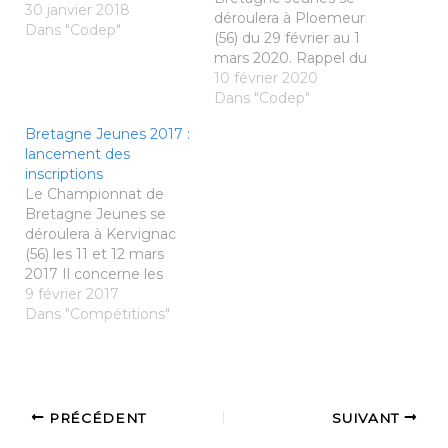
30 janvier 2018
déroulera à Ploemeur
Dans "Codep"
(56) du 29 février au 1
mars 2020. Rappel du
Règlement de la
10 février 2020
Compétition Le
Dans "Codep"
Championnat de
Bretagne Jeunes 2017 :
Bretagne Jeunes
lancement des
concerne les Poussins,
inscriptions
Benjamins, Minimes,
Le Championnat de
Cadets et Juniors. Les
Bretagne Jeunes se
joueurs peuvent
déroulera à Kervignac
s'inscrire sur les 3
(56) les 11 et 12 mars
tableaux dans la même
2017 Il concerne les
catégorie. En Simple :
Poussins, Benjamins,
9 février 2017
12 joueurs…
Minimes, Cadets et
Dans "Compétitions"
Juniors Les inscriptions
sont ouvertes, + d'infos
ICI
PRÉCÉDENT
SUIVANT