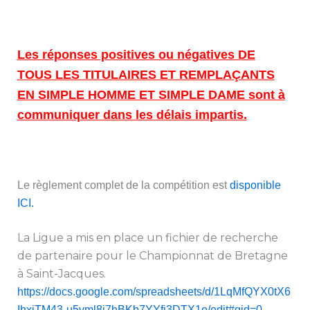
Les réponses positives ou négatives DE
TOUS LES TITULAIRES ET REMPLAÇANTS
EN SIMPLE HOMME ET SIMPLE DAME sont à
communiquer dans les délais impartis.
Le règlement complet de la compétition est
disponible
ICI.
La Ligue a mis en place un fichier de recherche
de partenaire pour le Championnat de Bretagne
à Saint-Jacques.
https://docs.google.com/spreadsheets/d/1LqMfQYX0tX6
IhxiTM43-u5vml8j7hBKb7YYfj3DTX1o/edit#gid=0