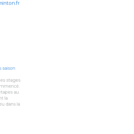
nton.fr
 saison
es stages
commencé.
étapes au
t la
eu dans la
tré. Vous
scription
"
ée aux
.