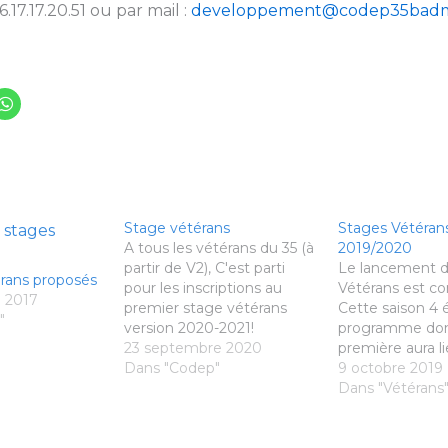
6.17.17.20.51 ou par mail :
developpement@codep35badmi
Stage vétérans
Stages Vétérans
A tous les vétérans du 35 (à
2019/2020
partir de V2), C'est parti
Le lancement d
rans proposés
pour les inscriptions au
Vétérans est 
 2017
premier stage vétérans
Cette saison 4 
"
version 2020-2021!
programme don
Adultes>Stages
23 septembre 2020
première aura li
adultes>Stages vétérans. Il
Dans "Codep"
belle Ville de Vi
9 octobre 2019
se déroulera le samedi 17
retrouverez l'in
Dans "Vétérans
octobre (lieu à définir:
dans page dédi
n'hésitez pas à contacter le
stages vétérans