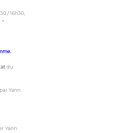
30 / 16h30,
 +.
ramme.
tat
du
 par Yann
er Yann