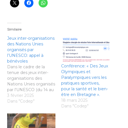
Similaire
Jeux inter-organisations
des Nations Unies
organisés par
l’UNESCO: appel à
bénévoles
Conférence: « Des Jeux
Dans le cadre de la
Olympiques et
tenue des jeux inter-
Paralympiques vers les
organisations des
pratiques sportives,
Nations Unies organisés
pour la santé et le bien-
par l'UNESCO (du 14 au
être en Bretagne ».
18 mai 2025 à Rennes),
3 février 2025
18 mars 2025
nous vous faisons
Dans "Codep"
Dans "Codep"
parvenir notre dossier
"appel à bénévoles".
Contact: Florence
Calviac - Comité