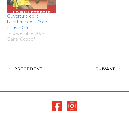
UNESCO des Jeux
inter-organisations des
Nations Unies - 01 45 68
Ouverture de la
20 13…
billetterie des JO de
Paris 2024
14 décembre 2022
Dans "Codep"
PRÉCÉDENT
SUIVANT