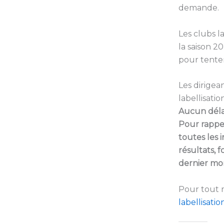
demande.
Les clubs l
la saison 
pour tenter
Les dirigea
labellisati
Aucun déla
Pour rappel
toutes les 
résultats, 
dernier mo
Pour tout r
labellisati