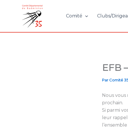
Aller
au
Comité
Clubs/Dirigea
contenu
EFB –
Par
Comité 3
Nous vous r
prochain.
Si parmi vo
leur rappel
l’ensemble 