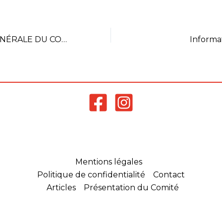
aucune campagne de
dépôt de demande de
labellisation n’a été ouverte
sur…
ASSEMBLEE GÉNÉRALE DU COMITÉ : VENDREDI 9 JUIN
Informa
Mentions légales
Politique de confidentialité
Contact
Articles
Présentation du Comité