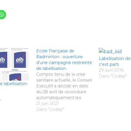
Ecole Française de
Badminton : ouverture
Labellisation de
d’une campagne restreinte
c'est parti
de labellisation
29 avril 2016
Compte tenu de la crise
Dans "Codep"
sanitaire actuelle, le Conseil
labellisation
Exécutif a décidé en date
du 28 avril de reconduire
automatiquement les
"
labels EFB obtenus lors de
21 juin 2021
la campagne 2019-2020
Dans "Codep"
sans possibilité de
modification du nombre
d’étoiles. En conséquence