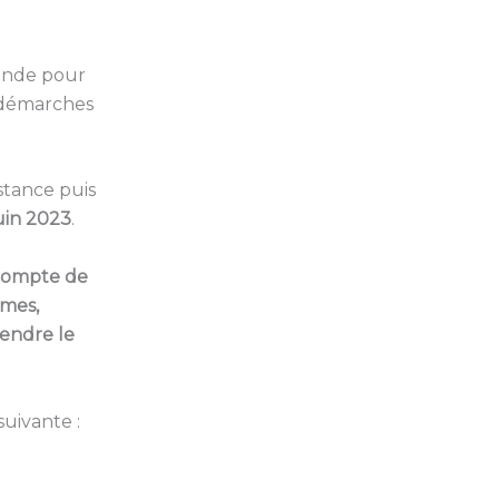
mande pour
 démarches
nstance puis
uin 2023
.
 compte de
umes,
tendre le
uivante :