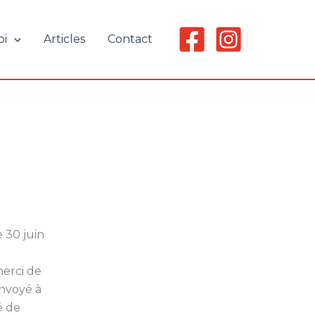
oi
Articles
Contact
 30 juin
merci de
envoyé à
é de