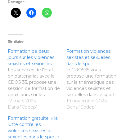
Partager :
Similaire
Formation de deux
Formation violences
jours sur les violences
sexistes et sexuelles
sexistes et sexuelles.
dans le sport
Les services de l'Etat,
le CDOS35 vous
en partenariat avec le
propose une formation
CDOS 35, propose une
sur la thématique des
session de formation de
violences sexistes et
deux jours sur les
sexuelles dans le sport.
violences sexistes et
12 mars 2025
La date, la forme et le
19 novembre 2024
sexuelles. Dates : Jeudi
Dans "Codep"
contenu de cette
Dans "Codep"
20 mars 2025
formation n’est pas
Formation gratuite: « la
(9h30/12h30 et
encore fixé. Désireux
lutte contre les
13h30/17h) et Lundi 19
d’adapter le plus
violences sexistes et
mai 2025 (9h30/12h30
possible cette
sexuelles dans le sport »
et 13h30/17h) Lieu :
formation à vos envies