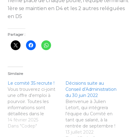
11ème place de chaque poule, l’équipe terminant
1ère se maintien en D4 et les 2 autres reléguées
en D5
Partager :
Similaire
Le comité 35 recrute !
Décisions suite au
Vous trouverez ci-joint
Conseil d’Administration
une offre d'emploi à
du 30 juin 2022
pourvoir. Toutes les
Bienvenue à Julien
informations sont
Letort, qui intégrera
détaillées dans le
l'équipe du Comité en
document joint.
14 février 2025
tant que salarié, à la
N'hésitez pas à vous
Dans "Codep"
rentrée de septembre !
rapprocher des contacts
Élection d'un vice-
13 juillet 2022