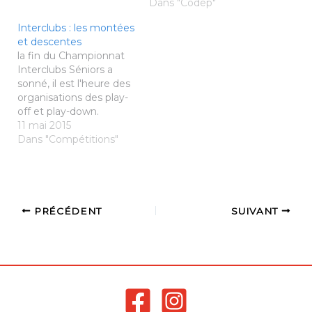
mentionnés. Merci
président au Comité:
Dans "Codep"
Arnaud RÉMY Vice
Arnaud Rémy
Interclubs : les montées
Président du Comité 35
et descentes
Badminton Offre
la fin du Championnat
emploi Comite
Interclubs Séniors a
2Télécharger
sonné, il est l'heure des
organisations des play-
off et play-down.
Retrouvez toute
11 mai 2015
l'explication sur les
Dans "Compétitions"
montées et descentes
des interclubs séniors
sur la page spécifique
PRÉCÉDENT
SUIVANT