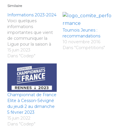
Similaire
Informations 2023-2024
Voici quelques
informations
Tournois Jeunes :
importantes que vient
recommandations
de communiquer la
10 novembre 2016
Ligue pour la saison à
Dans "Compétitions"
venir: Échéances à
15 juin 2023
respecter pour les
Dans "Codep"
demandes de tournoi.
La diffusion du
calendrier sportif et du
règlement de la
Commission Ligue
Tournois marque le
Championnat de France
début du traitement
Elite à Cesson-Sévigné
des demandes
du jeudi 2 au dimanche
d'autorisation de
5 février 2023
tournois sur Poona pour
15 juin 2022
la…
Dans "Codep"