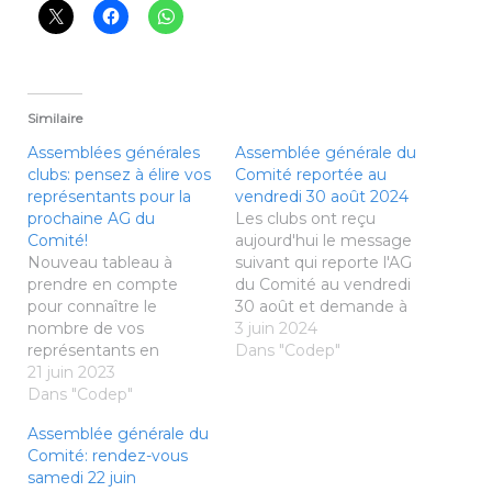
Similaire
Assemblées générales
Assemblée générale du
clubs: pensez à élire vos
Comité reportée au
représentants pour la
vendredi 30 août 2024
prochaine AG du
Les clubs ont reçu
Comité!
aujourd'hui le message
Nouveau tableau à
suivant qui reporte l'AG
prendre en compte
du Comité au vendredi
pour connaître le
30 août et demande à
nombre de vos
tous les clubs de nous
3 juin 2024
représentants en
donner d'ici fin juin la
Dans "Codep"
fonction du nombre de
21 juin 2023
liste de leurs
vos licenciés en fin de
Dans "Codep"
représentants: [à
saison. Merci de
destination de tous les
Assemblée générale du
compléter le fichier et
clubs en sachant que
Comité: rendez-vous
de le transmettre au
les clubs nouvellement
samedi 22 juin
Comité:
affiliés cette saison ne…