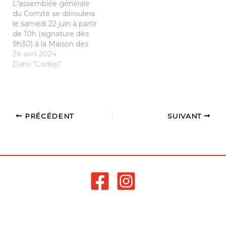
L'assemblée générale
contact@badminton35.f
du Comité se déroulera
r
le samedi 22 juin à partir
de 10h (signature dès
9h30) à la Maison des
sports de Rennes. Les
24 avril 2024
clubs recevront d'ici
Dans "Codep"
quelques semaines une
convocation officielle.
Merci aux clubs qui
n'ont pas encore fait
connaitre leurs
PRÉCÉDENT
SUIVANT
représentants de nous
retourner le document
ci-dessous…