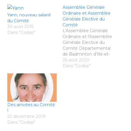
Assemblée Générale
Ordinaire et Assemblée
Yann, nouveau salarié
Générale Elective du
du Comité
Comité
30 août 2015
L'Assemblée Générale
Dans "Codep"
Ordinaire et l'Assemblée
Générale Elective du
Comité Départemental
de Badminton d'Ille-et-
Vilaine auront lieu le
26 août 2020
samedi 12 septembre à
Dans "Codep"
partir de 10 h -accueil et
pointage à partir de
9h30- à la Maison des
Sports de RENNES (13B
avenue de Cucillé). Les
convocations ont été
Des arrivées au Comité
envoyées aux adresses
!
mails…
22 décembre 2019
Dans "Codep"