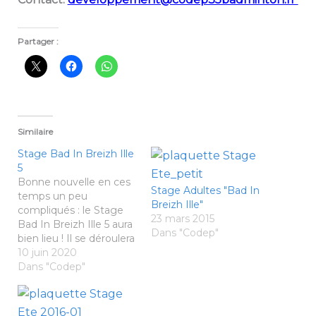
Partager :
Similaire
Stage Bad In Breizh Ille
5
Bonne nouvelle en ces
Stage Adultes "Bad In
temps un peu
Breizh Ille"
compliqués : le Stage
23 mars 2015
Bad In Breizh Ille 5 aura
Dans "Codep"
bien lieu ! Il se déroulera
dans le cadre idyllique
10 juin 2020
de la très belle station
Dans "Codep"
balnéaire de Dinard ! A
vos baskets, raquettes
et indispensable