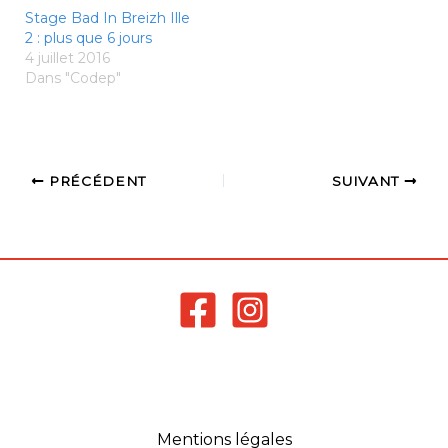
gourde... car oui vous
Stage Bad In Breizh Ille
allez transpirer
2 : plus que 6 jours
Mesdames et
4 juillet 2016
Messieurs…
Dans "Codep"
PRÉCÉDENT
SUIVANT
Mentions légales