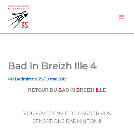
Aller
au
contenu
Bad In Breizh Ille 4
Par
Badminton 35
/
10 mai 2019
RETOUR DU
B
AD
I
N
B
REIZH
I
LLE
VOUS AVEZ ENVIE DE GARDER VOS
SENSATIONS BADMINTON !!!