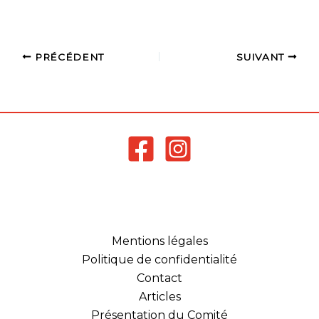
content/uploads/2019/11
/Sélection-Ligue-
Comité-35-TRJ-S2-24-
novembre-2019-1.xls
PRÉCÉDENT
SUIVANT
Merci de donner
réponses à Yann Jolivel
Responsable ETD 35
pour le Mardi 12
Novembre 17h dernier
délai. Contact:
etd35@codep35badmin
ton.fr
Mentions légales
Politique de confidentialité
Contact
Articles
Présentation du Comité