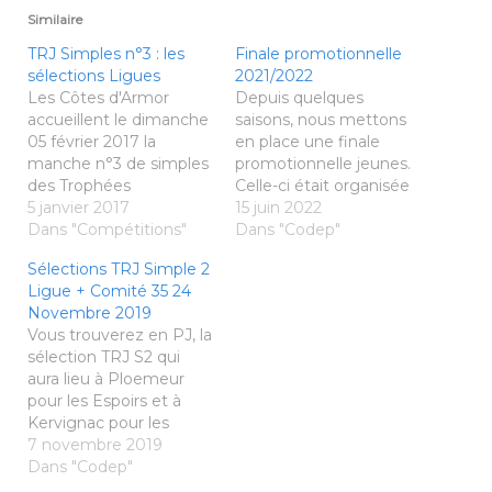
Similaire
TRJ Simples n°3 : les
Finale promotionnelle
sélections Ligues
2021/2022
Les Côtes d'Armor
Depuis quelques
accueillent le dimanche
saisons, nous mettons
05 février 2017 la
en place une finale
manche n°3 de simples
promotionnelle jeunes.
des Trophées
Celle-ci était organisée
Régionaux jeunes. La
5 janvier 2017
pour les joueurs ayant
15 juin 2022
sélection Ligue est
Dans "Compétitions"
remporté ou étant
Dans "Codep"
arrivée. Toutes les infos
finaliste d'un tableau
Sélections TRJ Simple 2
ICI
"PROMOTION". Cette
Ligue + Comité 35 24
saison, ce tableau
Novembre 2019
n'existe plus et nous
Vous trouverez en PJ, la
avons donc fait le choix
sélection TRJ S2 qui
de rester dans l'intitulé
aura lieu à Ploemeur
Promotionnelle donc
pour les Espoirs et à
les joueurs P
Kervignac pour les
(P10/P11/P12/NC). Nous
Élites
7 novembre 2019
avons…
http://badminton35.fr/w
Dans "Codep"
p-