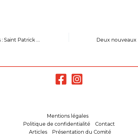
Il se déroulera l
février à la sall
LAILLE Les con
ICI Le but de c
triple : 1*
Perfectionnem
Plus que 4 jours : Saint Patrick 2017
joueurs…
Mentions légales
Politique de confidentialité
Contact
Articles
Présentation du Comité