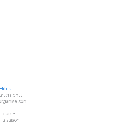
lites
artemental
rganise son
e
 Jeunes
 la saison
rt aux
bad-
in/minime.