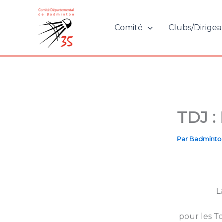
Aller
au
Comité
Clubs/Dirigea
contenu
TDJ : 
Par
Badminto
L
pour les T