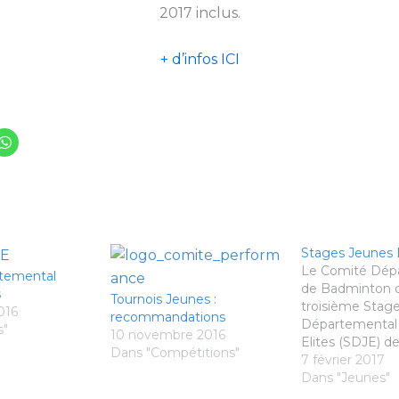
2017 inclus.
+ d’infos ICI
Stages Jeunes E
Le Comité Dép
temental
de Badminton o
s
Tournois Jeunes :
troisième Stag
016
recommandations
Départemental
s"
10 novembre 2016
Elites (SDJE) de
Dans "Compétitions"
2016/2017, ouve
7 février 2017
catégories mini
Dans "Jeunes"
poussin/benjam