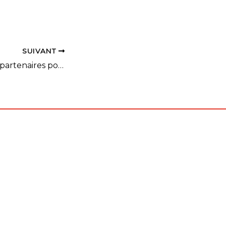
es 13,14 et 14
e Arena de
vocations
e stage est
SUIVANT
ent des
Deux nouveaux partenaires pour le Comité