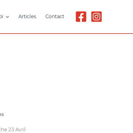
oi
Articles
Contact
es
he 23 Avril